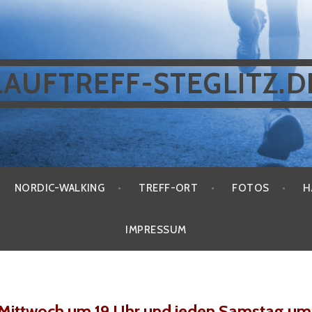
LAUFTREFF-STEGLITZ.D
NORDIC-WALKING
TREFF-ORT
FOTOS
H
IMPRESSUM
Mittwoch um 19 Uhr und jeden Samstag um